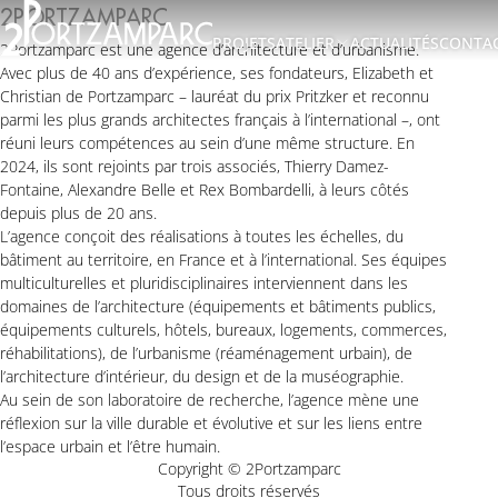
Accéder à l'en-tête
2PORTZAMPARC
Accéder au contenu principal
PROJETS
ATELIER
ACTUALITÉS
CONTA
2Portzamparc est une agence d’architecture et d’urbanisme.
Accéder au pied de page
Avec plus de 40 ans d’expérience, ses fondateurs, Elizabeth et
A
Christian de Portzamparc – lauréat du prix Pritzker et reconnu
PROPOS
parmi les plus grands architectes français à l’international –, ont
réuni leurs compétences au sein d’une même structure. En
EQUIPE
2024, ils sont rejoints par trois associés, Thierry Damez-
Fontaine, Alexandre Belle et Rex Bombardelli, à leurs côtés
depuis plus de 20 ans.
L’agence conçoit des réalisations à toutes les échelles, du
bâtiment au territoire, en France et à l’international. Ses équipes
multiculturelles et pluridisciplinaires interviennent dans les
domaines de l’architecture (équipements et bâtiments publics,
équipements culturels, hôtels, bureaux, logements, commerces,
réhabilitations), de l’urbanisme (réaménagement urbain), de
l’architecture d’intérieur, du design et de la muséographie.
Au sein de son laboratoire de recherche, l’agence mène une
réflexion sur la ville durable et évolutive et sur les liens entre
l’espace urbain et l’être humain.
Copyright © 2Portzamparc
Tous droits réservés