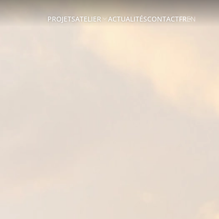
PROJETS
ATELIER
ACTUALITÉS
CONTACT
FR
EN
A
PROPOS
EQUIPE