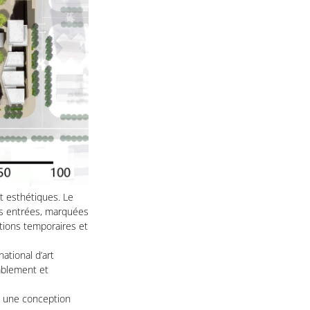
t esthétiques. Le
es entrées, marquées
itions temporaires et
ational d’art
emblement et
et une conception