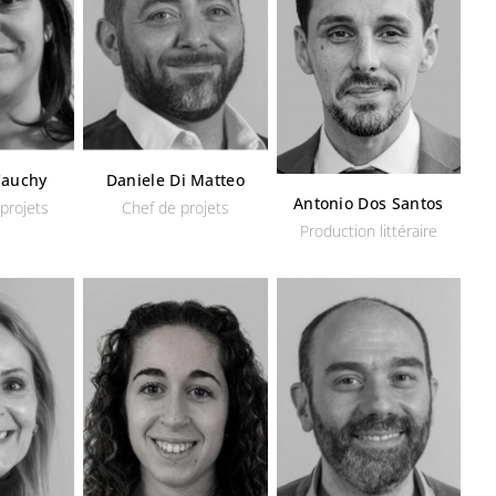
Cauchy
Daniele Di Matteo
Antonio Dos Santos
projets
Chef de projets
Production littéraire