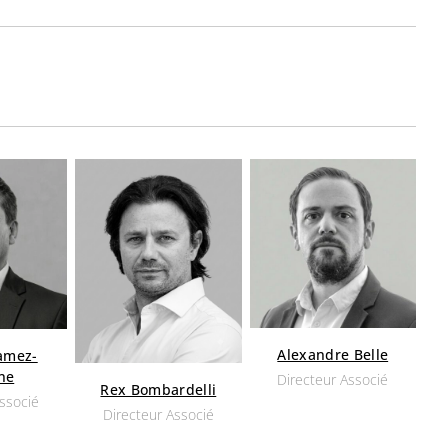
Alexandre Belle
amez-
ne
Directeur Associé
Rex Bombardelli
Associé
Directeur Associé