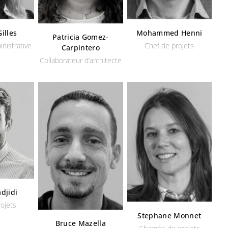
illes
Mohammed Henni
Patricia Gomez-
nistrative
Chef de projets
Carpintero
Collaborateur d’architecte
djidi
rojets
Stephane Monnet
Bruce Mazella