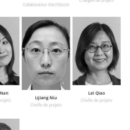
Chargée de projets
Collaborateur d’architecte
g Nan
Lei Qiao
Lijiang Niu
rojets
Cheffe de projets
Cheffe de projets