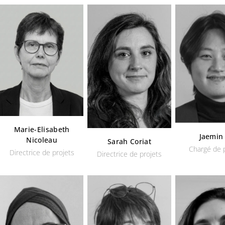
Marie-Elisabeth
Jaemin
Nicoleau
Sarah Coriat
Chargé de 
Directrice de projets
Directrice de projets