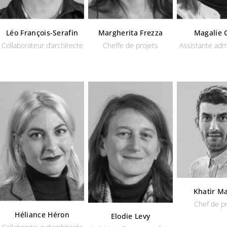
Léo François-Serafin
Margherita Frezza
Magalie G
Collaborateur d’architecte
Cheffe de projets
Assistante admi
Khatir Ma
Chef de p
Héliance Héron
Elodie Levy