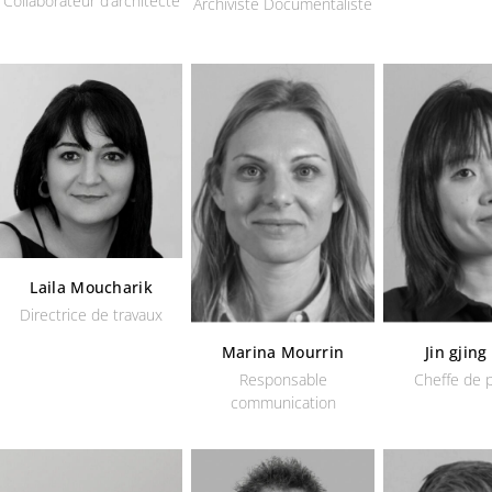
Collaborateur d’architecte
Archiviste Documentaliste
Laila Moucharik
Directrice de travaux
Marina Mourrin
Jin gjin
Responsable
Cheffe de p
communication