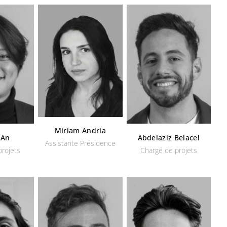
Miriam Andria
 An
Abdelaziz Belacel
Assistante Présidence
projets
Chargé de projets