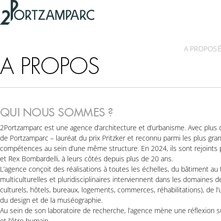
Accéder à l'en-tête
2portzamparc
Accéder au contenu principal
Accéder au pied de page
A PROPOS
A PROPOS
QUI NOUS SOMMES ?
2Portzamparc est une agence d’architecture et d’urbanisme. Avec plus d
de Portzamparc – lauréat du prix Pritzker et reconnu parmi les plus grands
compétences au sein d’une même structure. En 2024, ils sont rejoints p
et Rex Bombardelli, à leurs côtés depuis plus de 20 ans.
L’agence conçoit des réalisations à toutes les échelles, du bâtiment au t
multiculturelles et pluridisciplinaires interviennent dans les domaines
culturels, hôtels, bureaux, logements, commerces, réhabilitations), de l
du design et de la muséographie.
Au sein de son laboratoire de recherche, l’agence mène une réflexion sur 
et l’être humain.