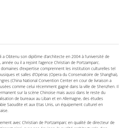
 a Obtenu son diplôme d’architecte en 2004 à l’université de
), année ou il a rejoint l’agence Christian de Portzamparc.
 domaines d’expertise comprennent les institution culturelles tel
musiques et salles d’Opéras (Opera du Conservatoire de Shanghai),
gres (China National Convention Center en cour de livraison a
 musées comme celui récemment gagné dans la ville de Shenzhen. Il
ermanent sur la scène Chinoise mais aussi dans le reste du
lisation de bureaux au Liban et en Allemagne, des études
abie Saoudite et aux Etas Unis, un équipement culturel en
aise.
roitement avec Christian de Portzamparc en qualité de directeur de