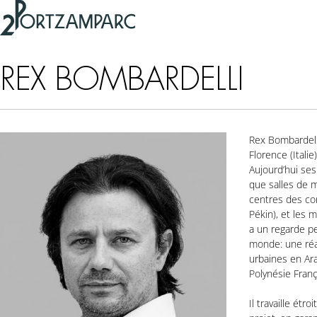
Accéder à l'en-tête
2portzamparc
Accéder au contenu principal
Accéder au pied de page
REX BOMBARDELLI
Rex Bombardelli
Florence (Italie
Aujourd’hui ses
que salles de 
centres des con
Pékin), et les
a un regarde p
monde: une réa
urbaines en Ar
Polynésie Franç
Il travaille ét