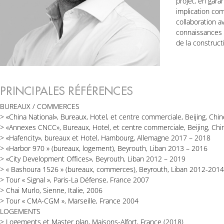
projet, en garan
implication com
collaboration a
connaissances 
de la construct
PRINCIPALES RÉFÉRENCES
BUREAUX / COMMERCES
> «China National», Bureaux, Hotel, et centre commerciale, Beijing, Chi
> «Annexes CNCC», Bureaux, Hotel, et centre commerciale, Beijing, Ch
> «Hafencity», bureaux et Hotel, Hambourg, Allemagne 2017 – 2018
> «Harbor 970 » (bureaux, logement), Beyrouth, Liban 2013 – 2016
> «City Development Offices», Beyrouth, Liban 2012 – 2019
> « Bashoura 1526 » (bureaux, commerces), Beyrouth, Liban 2012-2014
> Tour « Signal », Paris-La Défense, France 2007
> Chai Murlo, Sienne, Italie, 2006
> Tour « CMA-CGM », Marseille, France 2004
LOGEMENTS
> Logements et Master plan, Maisons-Alfort, France (2018)