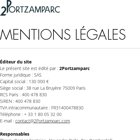
Accéder à l'en-tête
2portzamparc
Accéder au contenu principal
Accéder au pied de page
MENTIONS LÉGALES
Éditeur du site
Le présent site est édité par :
2Portzamparc
Forme juridique : SAS
Capital social : 130 000 €
Siège social : 38 rue La Bruyère 75009 Paris
RCS Paris : 400 478 830
SIREN : 400 478 830
TVA intracommunautaire : FR31400478830
Téléphone : + 33 1 80 05 32 00
E-mail :
contact@2Portzamparc.com
Responsables