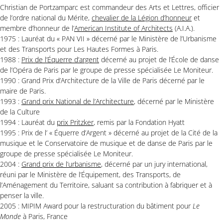
Christian de Portzamparc est commandeur des Arts et Lettres, officier
de l’ordre national du Mérite,
chevalier de la Légion d’honneur
et
membre d’honneur de l’
American Institute of Architects
(A.I.A.).
1975 : Lauréat du « PAN VII » décerné par le Ministère de l’Urbanisme
et des Transports pour Les Hautes Formes à Paris.
1988 :
Prix de l’Équerre d’argent
décerné au projet de l’École de danse
de l’Opéra de Paris par le groupe de presse spécialisée Le Moniteur.
1990 : Grand Prix d’Architecture de la Ville de Paris décerné par le
maire de Paris.
1993 :
Grand prix National de l’Architecture
, décerné par le Ministère
de la Culture
1994 : Lauréat du
prix Pritzker
, remis par la Fondation Hyatt
1995 : Prix de l’ « Équerre d’Argent » décerné au projet de la Cité de la
musique et le Conservatoire de musique et de danse de Paris par le
groupe de presse spécialisée Le Moniteur.
2004 :
Grand prix de l’urbanisme
, décerné par un jury international,
réuni par le Ministère de l’Équipement, des Transports, de
l’Aménagement du Territoire, saluant sa contribution à fabriquer et à
penser la ville.
2005 : MIPIM Award pour la restructuration du bâtiment pour
Le
Monde
à Paris, France