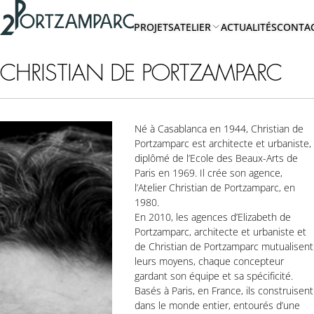
Accéder à l'en-tête
2portzamparc
Accéder au contenu principal
PROJETS
ATELIER
ACTUALITÉS
CONTA
Accéder au pied de page
A
PROPOS
CHRISTIAN DE PORTZAMPARC
EQUIPE
Né à Casablanca en 1944, Christian de
Portzamparc est architecte et urbaniste,
diplômé de l’Ecole des Beaux-Arts de
Paris en 1969. Il crée son agence,
l’Atelier Christian de Portzamparc, en
1980.
En 2010, les agences d’Elizabeth de
Portzamparc, architecte et urbaniste et
de Christian de Portzamparc mutualisent
leurs moyens, chaque concepteur
gardant son équipe et sa spécificité.
Basés à Paris, en France, ils construisent
dans le monde entier, entourés d’une