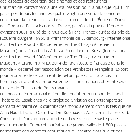
des espaces d’exposition, des cinémas et des restaurants.
Christian de Portzamparc a une vrai passion pour la musique, qui lui fit
participer depuis les années quatre-vingt à une série de concours
concernant la musique et la danse, comme celui de l’École de Danse
de l’Opéra de Paris à Nanterre, France, (lauréat du prix de l’Equerre
d’Argent 1988), la
Cité de la Musique à Paris
, France (lauréat du prix de
l’Equerre d’Argent 1995), la Philharmonie de Luxembourg (International
Architecture Award 2008 décerné par The Chicago Athenaeum
Museum) ou la Cidade das Artes à Rio de Janeiro, Brésil (International
Architecture Award 2008 décerné par The Chicago Athenaeum
Museum, « Grand Prix AFEX 2014 de l’architecture française dans le
monde », décerné par l’association des Architectes Français à l’Export
pour la qualité de ce bâtiment de béton qui est tout à la fois un
hommage à l’architecture brésilienne et une création cohérente avec
l’œuvre de Christian de Portzamparc).
Le concours international qui eut lieu en juillet 2009 pour le Grand
Théâtre de Casablanca vit le projet de Christian de Portzamparc se
démarquer parmi ceux d’architectes mondialement connus tels que de
Zaha Hadid, Franck O. Gerhy, Rem Koolhaas et Aziz Lazrak. Le projet de
Christian de Portzamparc apporte de la vie sur cette vaste place
institutionnelle. Ce projet lauréat – une grande salle de 1 800 places
permettant des concerts acoustiques, du théâtre classique et des