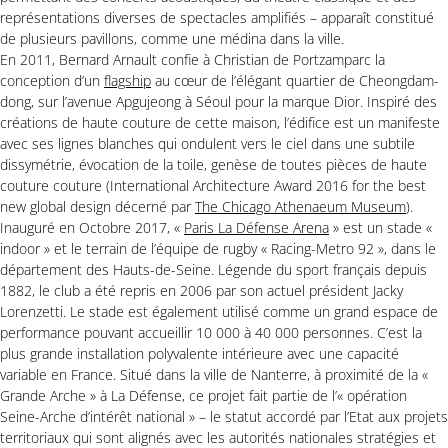
représentations diverses de spectacles amplifiés – apparaît constitué
de plusieurs pavillons, comme une médina dans la ville.
En 2011, Bernard Arnault confie à Christian de Portzamparc la
conception d’un
flagship
au cœur de l’élégant quartier de Cheongdam-
dong, sur l’avenue Apgujeong à Séoul pour la marque Dior. Inspiré des
créations de haute couture de cette maison, l’édifice est un manifeste
avec ses lignes blanches qui ondulent vers le ciel dans une subtile
dissymétrie, évocation de la toile, genèse de toutes pièces de haute
couture couture (International Architecture Award 2016 for the best
new global design décerné par
The Chicago Athenaeum Museum
).
Inauguré en Octobre 2017, «
Paris La Défense Arena
» est un stade «
indoor » et le terrain de l’équipe de rugby « Racing-Metro 92 », dans le
département des Hauts-de-Seine. Légende du sport français depuis
1882, le club a été repris en 2006 par son actuel président Jacky
Lorenzetti. Le stade est également utilisé comme un grand espace de
performance pouvant accueillir 10 000 à 40 000 personnes. C’est la
plus grande installation polyvalente intérieure avec une capacité
variable en France. Situé dans la ville de Nanterre, à proximité de la «
Grande Arche » à La Défense, ce projet fait partie de l’« opération
Seine-Arche d’intérêt national » – le statut accordé par l’Etat aux projets
territoriaux qui sont alignés avec les autorités nationales stratégies et