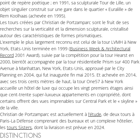
point de repère poétique ; en 1991, sa sculpturale Tour de Lille, un
objet singulier construit sur une gare dans le quartier « Euralille » de
Rem Koolhaas (achevée en 1995).
Les tours créées par Christian de Portzamparc sont le fruit de ses
recherches sur la verticalité et la dimension sculpturale, cristallisé
autour des caractéristiques de formes prismatiques.
L’exemple le plus largement reconnu est celui de la tour LVMH à New
York, Etats-Unis terminée en 1999 (
Business Week & Architectural
Record
2001 Award), suivie par la compétition pour la tour Hearst en
2000, bientôt accompagnée par la tour résidentielle Prism sur 400 Park
Avenue à Manhattan, New York, Etats-Unis, approuvé par le City
Planning en 2004, qui fut inaugurée fin mai 2015. Et achevée en 2014,
avec ses trois cents mètres de haut, la tour One57 à New York
accueille un hôtel de luxe qui occupe les vingt premiers étages ainsi
que cent-trente super-luxueux appartements en copropriété, dont
certains offrent des vues imprenables sur Central Park et le « skyline »
de la ville.
Christian de Portzamparc est actuellement à
l’étude
, de deux tours à
Paris-La Défense comprenant des bureaux et un complexe hôtelier,
les
tours Sisters
, dont la livraison est prévue en 2024.
DISTINCTIONS