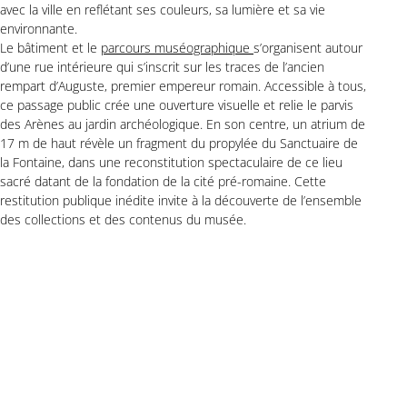
avec la ville en reflétant ses couleurs, sa lumière et sa vie
environnante.
Le bâtiment et le
parcours muséographique
s’organisent autour
d’une rue intérieure qui s’inscrit sur les traces de l’ancien
rempart d’Auguste, premier empereur romain. Accessible à tous,
ce passage public crée une ouverture visuelle et relie le parvis
des Arènes au jardin archéologique. En son centre, un atrium de
17 m de haut révèle un fragment du propylée du Sanctuaire de
la Fontaine, dans une reconstitution spectaculaire de ce lieu
sacré datant de la fondation de la cité pré-romaine. Cette
restitution publique inédite invite à la découverte de l’ensemble
des collections et des contenus du musée.
Le parcours ascensionnel à travers les collections s’achève sur
le toit-terrasse, belvédère sur Nîmes et sur ses 21 siècles
d’Histoire, avec en premier plan les Arènes et au loin la Tour
Magne, vestige de l’antique enceinte augustéenne. Espace
public accessible à tous, lieu de rencontre, cette place haute
fait pénétrer l’espace urbain dans le musée.
Concours, projet lauréat
ARCHITECTE :
Elizabeth de Portzamparc
MAITRISE D’OUVRAGE :
Ville de Nîmes