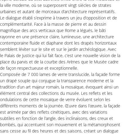
la ville moderne, où se superposent vingt siècles de strates
urbaines et autant de morceaux d’architecture représentatifs.
Le dialogue établi s’exprime à travers un jeu d’opposition et de
complémentarité. Face à la masse de pierre et au dessin
magnifique des arcs verticaux que Rome a légués, le bâti
rayonne en une présence claire, lumineuse, une architecture
contemporaine fluide et diaphane dont les drapés horizontaux
semblent léviter sur le site et sur le jardin archéologique. Avec
le Palais de Justice qui lui fait face, c’est une nouvelle vision de la
place du parvis et de la courbe des Arènes que le Musée cadre
de façon respectueuse et exceptionnelle.
Composée de 7 000 lames de verre translucide, la façade forme
un drapé souple qui conjugue la transparence moderne et la
tradition d’un art majeur romain, la mosaïque, évoquant ainsi un
élément central des collections du musée. Les reflets et les
ondulations de cette mosaïque de verre évoluent selon les
différents moments de la journée. Œuvre dans l’œuvre, la façade
est animée par des reflets cinétiques, avec des variations
subtiles en fonction de l’angle, des inclinaisons, des creux et
bombés, qui accentuent son mouvement et la métamorphosent
sans cesse au fil des heures et des saisons, créant un dialogue