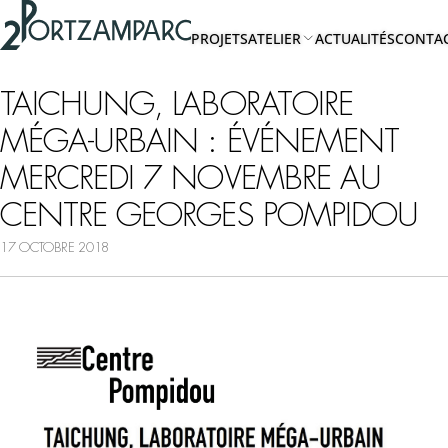
Accéder à l'en-tête
2portzamparc
Accéder au contenu principal
PROJETS
ATELIER
ACTUALITÉS
CONTA
Accéder au pied de page
A
PROPOS
TAICHUNG, LABORATOIRE
MÉGA-URBAIN : ÉVÉNEMENT
EQUIPE
MERCREDI 7 NOVEMBRE AU
CENTRE GEORGES POMPIDOU
17 OCTOBRE 2018