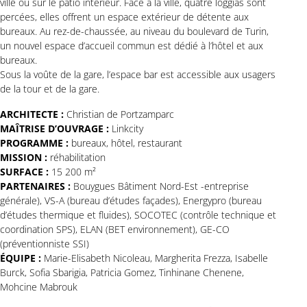
ville ou sur le patio intérieur. Face à la ville, quatre loggias sont
percées, elles offrent un espace extérieur de détente aux
bureaux. Au rez-de-chaussée, au niveau du boulevard de Turin,
un nouvel espace d’accueil commun est dédié à l’hôtel et aux
bureaux.
Sous la voûte de la gare, l’espace bar est accessible aux usagers
de la tour et de la gare.
ARCHITECTE :
Christian de Portzamparc
MAÎTRISE D’OUVRAGE :
Linkcity
PROGRAMME :
bureaux, hôtel, restaurant
MISSION :
réhabilitation
SURFACE :
15 200 m²
PARTENAIRES :
Bouygues Bâtiment Nord-Est -entreprise
générale), VS-A (bureau d’études façades), Energypro (bureau
d’études thermique et fluides), SOCOTEC (contrôle technique et
coordination SPS), ELAN (BET environnement), GE-CO
(préventionniste SSI)
ÉQUIPE :
Marie-Elisabeth Nicoleau, Margherita Frezza, Isabelle
Burck, Sofia Sbarigia, Patricia Gomez, Tinhinane Chenene,
Mohcine Mabrouk