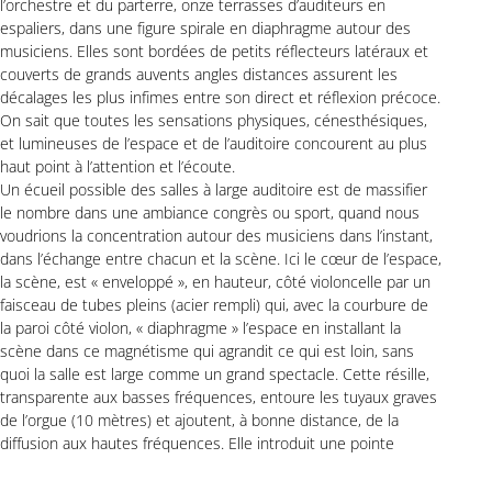
l’orchestre et du parterre, onze terrasses d’auditeurs en
espaliers, dans une figure spirale en diaphragme autour des
musiciens. Elles sont bordées de petits réflecteurs latéraux et
couverts de grands auvents angles distances assurent les
décalages les plus infimes entre son direct et réflexion précoce.
On sait que toutes les sensations physiques, cénesthésiques,
et lumineuses de l’espace et de l’auditoire concourent au plus
haut point à l’attention et l’écoute.
Un écueil possible des salles à large auditoire est de massifier
le nombre dans une ambiance congrès ou sport, quand nous
voudrions la concentration autour des musiciens dans l’instant,
dans l’échange entre chacun et la scène. Ici le cœur de l’espace,
la scène, est « enveloppé », en hauteur, côté violoncelle par un
faisceau de tubes pleins (acier rempli) qui, avec la courbure de
la paroi côté violon, « diaphragme » l’espace en installant la
scène dans ce magnétisme qui agrandit ce qui est loin, sans
quoi la salle est large comme un grand spectacle. Cette résille,
transparente aux basses fréquences, entoure les tuyaux graves
de l’orgue (10 mètres) et ajoutent, à bonne distance, de la
diffusion aux hautes fréquences. Elle introduit une pointe
d’asymétrie. Pour la musique, on pourrait plutôt parler de
symétrie centrale. La symétrie axiale stricte et marquée n’a pas