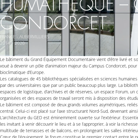
HUMATHÈQUE – 
CONDORCET
FRANCE - AUBERVILLIERS
2014 > 2020
Le bâtiment du Grand Équipement Documentaire vient d’être livré et s
voué à devenir un pôle d’animation majeur du Campus Condorcet, pour s
bioclimatique d’Europe.
Les catalogues de 45 bibliothèques spécialisées en sciences humaines
par des universitaires que par un public beaucoup plus large. La bibl
espaces de logistique, d’archives et de réserves, un espace Forum, un ca
organisées et des espaces de travail seront mis à disposition des étudi
Le bâtiment est composé de deux grands volumes asymétriques, reliés p
central. Celui-ci est placé sur l’axe structurant Nord-Sud, devenant ai
L’architecture du GED est éminemment ouverte sur l’extérieur. Essentie
les invitant à venir découvrir le lieu et à se l’approprier, à voir la rich
multitude de terrasses et de balcons, en prolongeant les salles intérieure
Cœur de l’équipement, le forum constitue le premier contact entre le pu