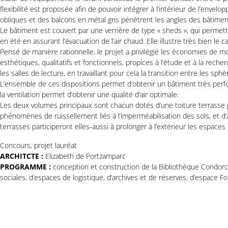
flexibilité est proposée afin de pouvoir intégrer à l’intérieur de l’enve
obliques et des balcons en métal gris pénètrent les angles des bâtime
Le bâtiment est couvert par une verrière de type « sheds », qui permettra 
en été en assurant l’évacuation de l’air chaud. Elle illustre très bien le
Pensé de manière rationnelle, le projet a privilégié les économies de m
esthétiques, qualitatifs et fonctionnels, propices à l’étude et à la rech
les salles de lecture, en travaillant pour cela la transition entre les sph
L’ensemble de ces dispositions permet d’obtenir un bâtiment très perform
la ventilation permet d’obtenir une qualité d’air optimale.
Les deux volumes principaux sont chacun dotés d’une toiture terrasse p
phénomènes de ruissellement liés à l’imperméabilisation des sols, et d
terrasses participeront elles-aussi à prolonger à l’extérieur les espaces
Concours, projet lauréat
ARCHITCTE :
Elizabeth de Portzamparc
PROGRAMME :
conception et construction de la Bibliothèque Condorce
sociales, d’espaces de logistique, d’archives et de réserves, d’espace Foru
MAITRISE D’OUVRAGE :
Région Ile-de-France
SURFACE :
23 060 m² SDP
©2Portzamparc – Elizabeth de Portzamparc architecte