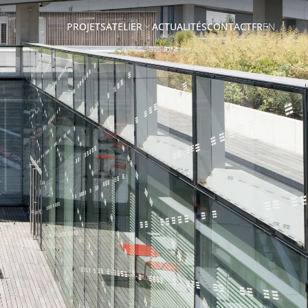
PROJETS
ATELIER
ACTUALITÉS
CONTACT
FR
EN
A
PROPOS
EQUIPE