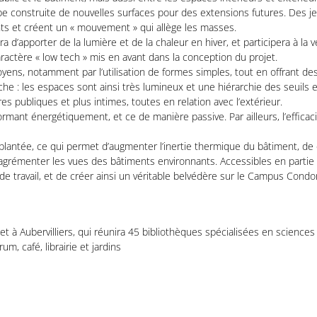
loppe construite de nouvelles surfaces pour des extensions futures. Des je
nts et créent un « mouvement » qui allège les masses.
d’apporter de la lumière et de la chaleur en hiver, et participera à la ve
 caractère « low tech » mis en avant dans la conception du projet.
oyens, notamment par l’utilisation de formes simples, tout en offrant d
erche : les espaces sont ainsi très lumineux et une hiérarchie des seuils
ères publiques et plus intimes, toutes en relation avec l’extérieur.
ant énergétiquement, et ce de manière passive. Par ailleurs, l’efficacité
lantée, ce qui permet d’augmenter l’inertie thermique du bâtiment, de 
’agrémenter les vues des bâtiments environnants. Accessibles en partie 
 de travail, et de créer ainsi un véritable belvédère sur le Campus Condo
t à Aubervilliers, qui réunira 45 bibliothèques spécialisées en science
m, café, librairie et jardins
Copyright © 2Portzamparc