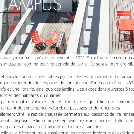
CAMPUS
on inauguration est prévue en novembre 2021. Structurant le cœur du 
on quartier comme pour l’ensemble de la ville. Ce sera la première bib
 et sociales seront consultables par tous les établissements du Campu
iothèque comprendra des espaces de consultation d’une capacité de 1432
fé et une librairie, ainsi que des jardins. Des expositions ouvertes à to
ants et des habitants du quartier.
ar deux autres volumes aériens plus discrets qui délimitent le grand f
nsi un point de convergence naturel, de passages et de rencontres.
llement vitré, le rez-de-chaussée permettra aux passants de lire l’ense
esse dont il dispose. Le lien omniprésent avec l’extérieur permet d’offrir a
s par des espaces de travail et de lecture à l’air libre.
blic et le bâtiment, mais aussi entre les espaces intérieurs et extérie