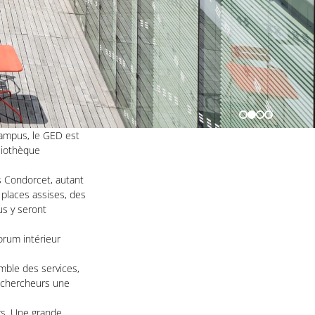
campus, le GED est
liothèque
s Condorcet, autant
 places assises, des
us y seront
orum intérieur
mble des services,
ux chercheurs une
urs. Une grande