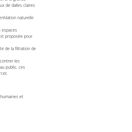
ux de dalles claires
ntilation naturelle
es espaces
 est proposée pour
 de la filtration de
contrer les
au public, ces
rcet.
s humaines et