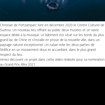
Christian de Portzamparc livre en décembre 2020 le Centre Culturel de
Suzhou. Un nouveau lieu offrant au public deux musées et un vaste
espace dédié à la musique. Le bâtiment est situé sur les bords du plus
grand lac de Chine et s’installe en proue de la nouvelle ville, dans un
paysage naturel exceptionnel. Un ruban relie les deux parties de
l’édifice en un mouvement doux et accueillant, dans le plus grand
respect du lieu.
Venez découvrir ce projet dans cette vidéo réalisée pour sa nomination
au Grand Prix Afex 2021.