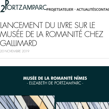
Accéder à l'en-tête
2portzamparc
Accéder au contenu principal
PROJETS
ATELIER
ACTUALITÉS
CONTA
Accéder au pied de page
A
PROPOS
LANCEMENT DU LIVRE SUR LE
MUSÉE DE LA ROMANITÉ CHEZ
EQUIPE
GALLIMARD
20 NOVEMBRE 2019