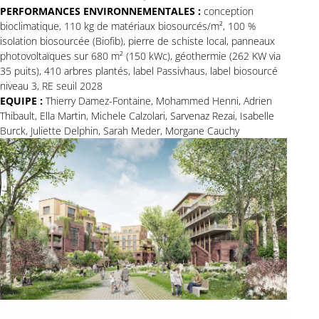
PERFORMANCES ENVIRONNEMENTALES :
conception
bioclimatique, 110 kg de matériaux biosourcés/m², 100 %
isolation biosourcée (Biofib), pierre de schiste local, panneaux
photovoltaïques sur 680 m² (150 kWc), géothermie (262 KW via
35 puits), 410 arbres plantés, label Passivhaus, label biosourcé
niveau 3, RE seuil 2028
EQUIPE :
Thierry Damez-Fontaine, Mohammed Henni, Adrien
Thibault, Ella Martin, Michele Calzolari, Sarvenaz Rezai, Isabelle
Burck, Juliette Delphin, Sarah Meder, Morgane Cauchy