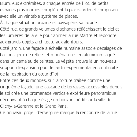
Blum. Aux extrémités, à chaque entrée de l’îlot, de petits
espaces plus intimes complètent la place-jardin et composent
avec elle un véritable système de places.
À chaque situation urbaine et paysagère, sa façade :
Côté rue, de grands volumes diaphanes réfléchissent le ciel et
les lumières de la ville pour animer la rue Martre et répondre
aux grands objets architecturaux alentours.
Côté jardin, une façade à échelle humaine associe décalages de
balcons, jeux de reflets et modénatures en aluminium laqué
dans un camaïeu de teintes. Le végétal trouve là un nouveau
support d’expansion pour le jardin expérimental en continuité
de la respiration du cœur d’îlot.
Entre ces deux mondes, sur la toiture traitée comme une
cinquième façade, une cascade de terrasses accessibles depuis
le sol crée une promenade verticale extérieure panoramique
découvrant à chaque étage un horizon inédit sur la ville de
Clichy-la-Garenne et le Grand Paris.
Ce nouveau projet d’envergure marque la rencontre de la rue
Martre et de la Seine à l’endroit du Pont de Clichy. Il traduit ainsi
la volonté de prolonger jusqu’au fleuve la dynamique parisienne
tout en la colorant au passage de ce qui fait la robustesse de