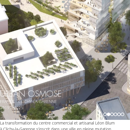
URBAN OSMOSE
FRANCE - CLICHY-LA-GARENNE
2019 > 2025
La transformation du centre commercial et artisanal Léon Blum
à Clichy-la-Garenne s’inscrit dans une ville en pleine mutation