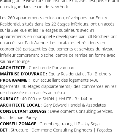
Building ou le New York Life Insurance Co, avec lesquels s’établit
un dialogue dans le ciel de New York.
Les 269 appartements en location, développés par Equity
Residential, situés dans les 22 étages inférieurs, ont un accès
sur la 28e Rue et les 18 étages supérieurs avec 81
appartements en copropriété développés par Toll Brothers ont
un accès sur Park Avenue. Les locataires et résidents en
copropriété partagent les équipements et services du niveau
inférieur comprenant piscine, centre de remise en forme avec
sauna et lounge.
ARCHITECTE :
Christian de Portzamparc
MAÎTRISE D’OUVRAGE :
Equity Residential et Toll Brothers
PROGRAMME :
Tour accueillant des logements (436
logements, 40 étages d’appartements), des commerces en rez-
de-chaussée et un accès au métro
SURFACE
: 40 000 m² SHON | HAUTEUR : 144 m
ARCHITECTE LOCAL
: Gary Edward Handel & Associates
CONSULTANT ZONAGE
: Development Consulting Services,
Inc – Michael Parley
CONSEIL ZONAGE
: Greenberg traurig LLP – Jay Segal
BET
: Structure : Demimone Consulting Engineers | Façades :