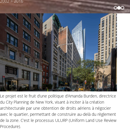
2002 > 2016
Le projet est le fruit d’une politique d’Amanda Burden, directrice
du City Planning de New York, visant à inciter à la création
architecturale par une obtention de droits aériens à négocier
avec le quartier, permettant de construire au-delà du règlement
de la zone. C’est le processus ULURP (Uniform Land Use Review
Procedure).