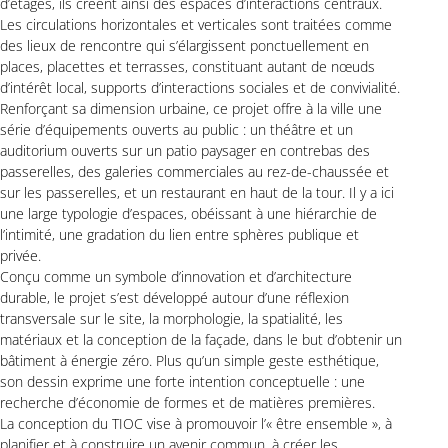
d’étages, ils créent ainsi des espaces d’interactions centraux.
Les circulations horizontales et verticales sont traitées comme
des lieux de rencontre qui s’élargissent ponctuellement en
places, placettes et terrasses, constituant autant de nœuds
d’intérêt local, supports d’interactions sociales et de convivialité.
Renforçant sa dimension urbaine, ce projet offre à la ville une
série d’équipements ouverts au public : un théâtre et un
auditorium ouverts sur un patio paysager en contrebas des
passerelles, des galeries commerciales au rez-de-chaussée et
sur les passerelles, et un restaurant en haut de la tour. Il y a ici
une large typologie d’espaces, obéissant à une hiérarchie de
l’intimité, une gradation du lien entre sphères publique et
privée.
Conçu comme un symbole d’innovation et d’architecture
durable, le projet s’est développé autour d’une réflexion
transversale sur le site, la morphologie, la spatialité, les
matériaux et la conception de la façade, dans le but d’obtenir un
bâtiment à énergie zéro. Plus qu’un simple geste esthétique,
son dessin exprime une forte intention conceptuelle : une
recherche d’économie de formes et de matières premières.
La conception du TIOC vise à promouvoir l’« être ensemble », à
planifier et à construire un avenir commun, à créer les