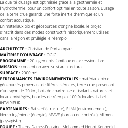
La qualité d’usage est optimisée grâce à la géothermie et
l’hydrothermie, pour un confort optimal en toute saison. L’usage
de la terre crue garantit une forte inertie thermique et un
confort acoustique.
En matériaux bio et géosourcés d’origine locale, le projet
s’inscrit dans des modes constructifs historiquement utilisés
dans la région et privilégie le réemploi.
ARCHITECTE :
Christian de Portzamparc
MAÎTRISE D’OUVRAGE :
OGIC
PROGRAMME :
20 logements familiaux en accession libre
MISSION :
conception avec suivi architectural
SURFACE :
2000 m²
PERFORMANCES ENVIRONNEMENTALES :
matériaux bio et
géosourcés provenant de filières iséroires, terre crue provenant
d’un rayon de 20 km, bois de chartreuse et isolants naturels et
locaux privilégiés, boucles de réemploi 100 % locales. Label
INTAIRIEUR
PARTENAIRES :
Batiserf (structure), ELAN (environnement),
Nerco Ingénierie (énergie), APAVE (bureau de contrôle), Alliment
(paysagiste)
EQUIPE :
Thierry Damez-Fontaine, Mohammed Henni, Kennedid