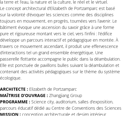
la terre et l’eau, la nature et la culture, le réel et le virtuel.
Le concept architectural d’Elizabeth de Portzamparc est basé
sur la volonté d’évoquer les sciences comme des disciplines
toujours en mouvement, en progrès, tournées vers l’avenir. Le
bâtiment évoque une ascension du savoir grâce à une forme
pure et rigoureuse montant vers le ciel, vers l’infini : l’édifice
développe un parcours interactif et pédagogique en montée. À
travers ce mouvement ascendant, il produit une effervescence
d’interactions tel un grand ensemble énergétique. Une
passerelle flottante accompagne le public dans la déambulation.
Elle est ponctuée de pavillons bulles suivant la déambulation et
contenant des activités pédagogiques sur le thème du système
écologique.
ARCHITECTE :
Elizabeth de Portzamparc
MAÎTRISE D’OUVRAGE :
Zhangjiang Group
PROGRAMME :
Science city, auditorium, salles d’exposition,
parcours éducatif dédié au Centre de Conventions des Sciences
MISSION :
conception architecturale et design intérieur
SURFACE :
115 550 m²
PERFORMANCES ENVIRONNEMENTALES :
certifications LEED
Gold et Green Building