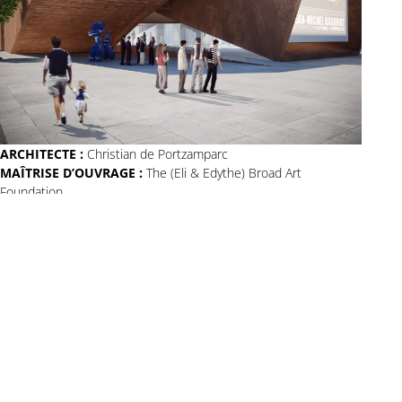
ARCHITECTE :
Christian de Portzamparc
MAÎTRISE D’OUVRAGE :
The (Eli & Edythe) Broad Art
Foundation
PROGRAMME
: musée, bureau, commerce
Musée pour une collection privée 3 600m² et bureaux dont
certains pour la Fondation d’art
SURFACE :
17 500 m²