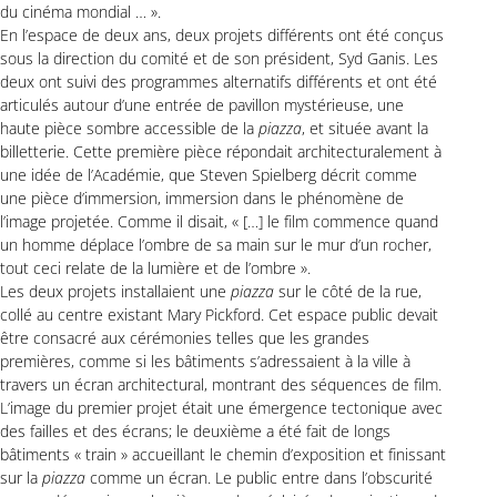
du cinéma mondial … ».
En l’espace de deux ans, deux projets différents ont été conçus
sous la direction du comité et de son président, Syd Ganis. Les
deux ont suivi des programmes alternatifs différents et ont été
articulés autour d’une entrée de pavillon mystérieuse, une
haute pièce sombre accessible de la
piazza
, et située avant la
billetterie. Cette première pièce répondait architecturalement à
une idée de l’Académie, que Steven Spielberg décrit comme
une pièce d’immersion, immersion dans le phénomène de
l’image projetée. Comme il disait, « […] le film commence quand
un homme déplace l’ombre de sa main sur le mur d’un rocher,
tout ceci relate de la lumière et de l’ombre ».
Les deux projets installaient une
piazza
sur le côté de la rue,
collé au centre existant Mary Pickford. Cet espace public devait
être consacré aux cérémonies telles que les grandes
premières, comme si les bâtiments s’adressaient à la ville à
travers un écran architectural, montrant des séquences de film.
L’image du premier projet était une émergence tectonique avec
des failles et des écrans; le deuxième a été fait de longs
bâtiments « train » accueillant le chemin d’exposition et finissant
sur la
piazza
comme un écran. Le public entre dans l’obscurité