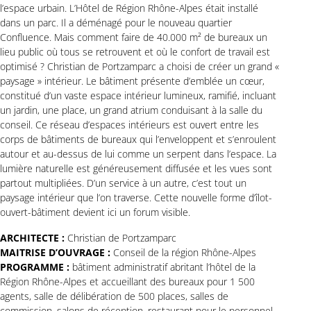
l’espace urbain. L’Hôtel de Région Rhône-Alpes était installé
dans un parc. Il a déménagé pour le nouveau quartier
Confluence. Mais comment faire de 40.000 m² de bureaux un
lieu public où tous se retrouvent et où le confort de travail est
optimisé ? Christian de Portzamparc a choisi de créer un grand «
paysage » intérieur. Le bâtiment présente d’emblée un cœur,
constitué d’un vaste espace intérieur lumineux, ramifié, incluant
un jardin, une place, un grand atrium conduisant à la salle du
conseil. Ce réseau d’espaces intérieurs est ouvert entre les
corps de bâtiments de bureaux qui l’enveloppent et s’enroulent
autour et au-dessus de lui comme un serpent dans l’espace. La
lumière naturelle est généreusement diffusée et les vues sont
partout multipliées. D’un service à un autre, c’est tout un
paysage intérieur que l’on traverse. Cette nouvelle forme d’îlot-
ouvert-bâtiment devient ici un forum visible.
ARCHITECTE :
Christian de Portzamparc
MAITRISE D’OUVRAGE :
Conseil de la région Rhône-Alpes
PROGRAMME :
bâtiment administratif abritant l’hôtel de la
Région Rhône-Alpes et accueillant des bureaux pour 1 500
agents, salle de délibération de 500 places, salles de
commission, salons de réception, restaurant pour le personnel,