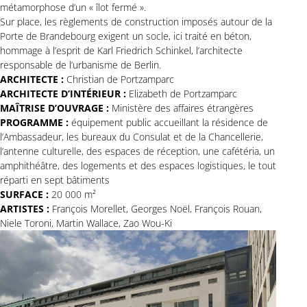
métamorphose d’un « îlot fermé ».
Sur place, les règlements de construction imposés autour de la
Porte de Brandebourg exigent un socle, ici traité en béton,
hommage à l’esprit de Karl Friedrich Schinkel, l’architecte
responsable de l’urbanisme de Berlin.
ARCHITECTE :
Christian de Portzamparc
ARCHITECTE D’INTÉRIEUR :
Elizabeth de Portzamparc
MAÎTRISE D’OUVRAGE :
Ministère des affaires étrangères
PROGRAMME :
équipement public accueillant la résidence de
l’Ambassadeur, les bureaux du Consulat et de la Chancellerie,
l’antenne culturelle, des espaces de réception, une cafétéria, un
amphithéâtre, des logements et des espaces logistiques, le tout
réparti en sept bâtiments
SURFACE :
20 000 m²
ARTISTES :
François Morellet, Georges Noël, François Rouan,
Niele Toroni, Martin Wallace, Zao Wou-Ki