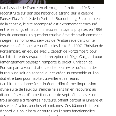
L’ambassade de France en Allemagne, détruite un 1945, est
reconstruite sur son site historique agrandi sur la célèbre
Pariser Platz à côté de la Porte de Brandebourg. En plein cœur
de la capitale, le site recomposé est extrêmement encaissé
entre les longs et hauts immeubles mitoyens projetés en 1996
lors du concours. La question cruciale était de savoir comment
intégrer les nombreux services de l’Ambassade dans un tel
espace confiné sans « étouffer » les lieux. En 1997, Christian de
Portzamparc, en équipe avec Elizabeth de Portzamparc pour
l’architecture des espaces de réception et Régis Guignard pour
l’aménagement paysager, remporte le projet. Christian de
Portzamparc a voulu dilater ce site, pour éviter qu’aucun des
bureaux ne soit en second jour et créer un ensemble où l’on
doit être bien pour habiter, travailler et se réunir.
L’architecte a donné à cet intérieur d’îlot fermé l’impression
d’une suite de lieux qui s’enchaîne sans fin en recourant au
dispositif savant d’un petit quartier de sept bâtiments et de
trois jardins à différentes hauteurs, offrant partout la lumière et
des vues à la fois proches et lointaines. Ces bâtiments furent
d’abord vus pour installer toutes les liaisons fonctionnelles