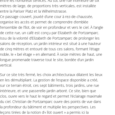
entre les nombreux services. Au sol, une rue intérieure de six
mètres de large, de proportions très verticales, est installée
entre la Pariser Platz et la Wilhelmstrasse.
Ce passage couvert, jouxté d’une cour à rez-de-chaussée,
organise les accès et permet de comprendre d’emblée
l’ensemble de l’îlot, de voir en profondeur et vers le ciel. À l’angle
de cette rue, un café est conçu par Elizabeth de Portzamparc.
Issu de la volonté d’Elizabeth de Portzamparc de prolonger les
salons de réception, un jardin intérieur est situé à une hauteur
de cinq mètres et entouré de tous ces salons, formant l’étage
noble, le « bel étage » en allemand. À seize mètres de haut, une
longue promenade traverse tout le site, bordée d’un jardin
vertical.
Sur ce site très fermé, les choix architecturaux dilatent les lieux
en les démultipliant. La gestion de l’espace disponible a créé,
sur ce terrain étroit, ces sept bâtiments, trois jardins, une rue
intérieure, et une passerelle-jardin arboré. Ce site, bien que
clos, ouvre vers le haut le regard et permet l’éclairage maximale
du ciel. Christian de Portzamparc ouvre des points de vue dans
la profondeur du bâtiment et multiplie les perspectives. Les
leçons tirées de la notion d’« îlot ouvert » a permis ici la