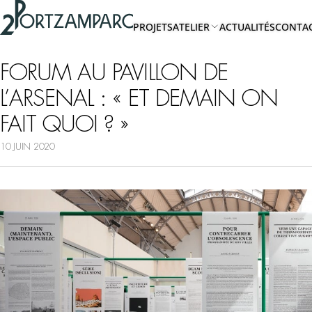
Accéder à l'en-tête
2portzamparc
Accéder au contenu principal
PROJETS
ATELIER
ACTUALITÉS
CONTA
Accéder au pied de page
A
PROPOS
FORUM AU PAVILLON DE
L’ARSENAL : « ET DEMAIN ON
EQUIPE
FAIT QUOI ? »
10 JUIN 2020