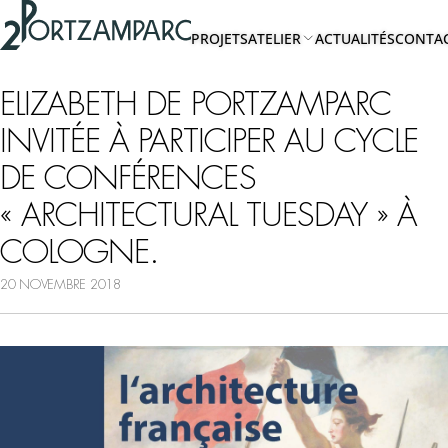
Accéder à l'en-tête
2portzamparc
Accéder au contenu principal
PROJETS
ATELIER
ACTUALITÉS
CONTA
Accéder au pied de page
A
PROPOS
ELIZABETH DE PORTZAMPARC
INVITÉE À PARTICIPER AU CYCLE
EQUIPE
DE CONFÉRENCES
« ARCHITECTURAL TUESDAY » À
COLOGNE.
20 NOVEMBRE 2018