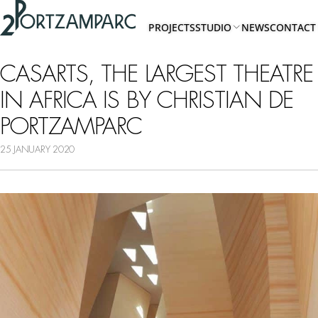
Accéder à l'en-tête
2portzamparc
Accéder au contenu principal
PROJECTS
STUDIO
NEWS
CONTACT
Accéder au pied de page
ABOUT
US
CASARTS, THE LARGEST THEATRE
IN AFRICA IS BY CHRISTIAN DE
TEAM
PORTZAMPARC
25 JANUARY 2020