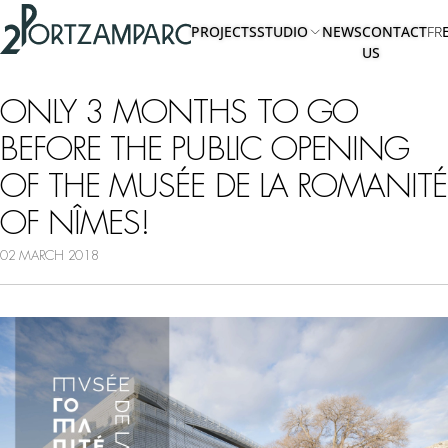
Accéder à l'en-tête
2portzamparc
Accéder au contenu principal
PROJECTS
STUDIO
NEWS
CONTACT
FR
Accéder au pied de page
US
ABOUT
US
ONLY 3 MONTHS TO GO
TEAM
BEFORE THE PUBLIC OPENING
OF THE MUSÉE DE LA ROMANITÉ
OF NÎMES!
02 MARCH 2018