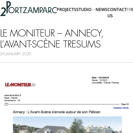
Accéder à l'en-tête
2portzamparc
Accéder au contenu principal
PROJECTS
STUDIO
NEWS
CONTACT
FR
Accéder au pied de page
US
ABOUT
US
LE MONITEUR – ANNECY,
TEAM
L’AVANT-SCÈNE TRESUMS
24 JANUARY 2020