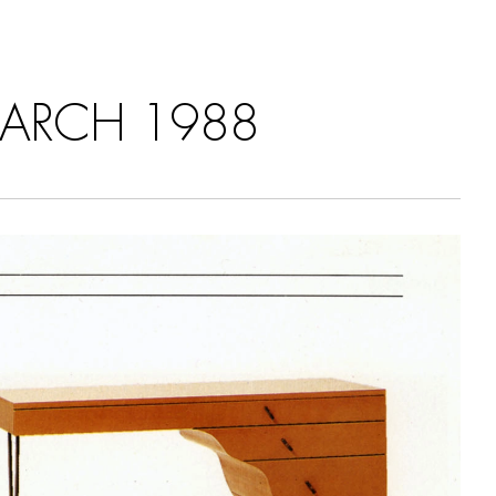
MARCH 1988