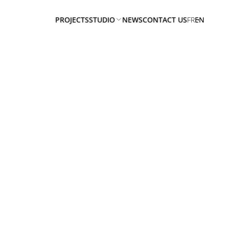
PROJECTS
STUDIO
NEWS
CONTACT US
FR
EN
ABOUT
US
TEAM