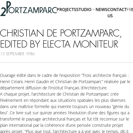
Accéder à l'en-tête
2portzamparc
Accéder au contenu principal
PROJECTS
STUDIO
NEWS
CONTACT
FR
Accéder au pied de page
US
ABOUT
US
CHRISTIAN DE PORTZAMPARC,
TEAM
EDITED BY ELECTA MONITEUR
15 SEPTEMBER 1986
Ouvrage édité dans le cadre de l’exposition “Trois architecte français :
Henri Ciriani, Henri Gaudin et Christian de Portzamparc” réalisée par le
département diffusion de l’Institut Français d’Architecture.
A chaque projet, l’architecture de Christian de Portzamparc crée
l’évènement en répondant aux situations spatiales les plus diverses
dans une maîtrise formelle qui invente toujours un nouveau “génie du
lieu”. Ce livre suit sur quinze années l’évolution d’une des figures qui a
transformé le paysage architectural français et fut tôt reconnue sur le
plan international par la cohérence d’une pensée construite projet
après projet. “Plus que tout, l’architecture a à voir avec le temps, dit-il.